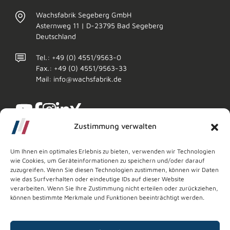
Wachsfabrik Segeberg GmbH
Asternweg 11 | D-23795 Bad Segeberg
Deutschland
Tel.: +49 (0) 4551/9563-0
Fax.: +49 (0) 4551/9563-33
Mail: info@wachsfabrik.de
Zustimmung verwalten
Um Ihnen ein optimales Erlebnis zu bieten, verwenden wir Technologien
wie Cookies, um Geräteinformationen zu speichern und/oder darauf
zuzugreifen. Wenn Sie diesen Technologien zustimmen, können wir Daten
wie das Surfverhalten oder eindeutige IDs auf dieser Website
verarbeiten. Wenn Sie Ihre Zustimmung nicht erteilen oder zurückziehen,
können bestimmte Merkmale und Funktionen beeinträchtigt werden.
Copyright © 2026
Wachsfabrik Segeberg GmbH
Impressum
Datenschutz
AVB