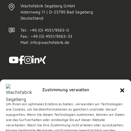
Wachsfabrik Segeberg GmbH
Asternweg 11 | D-23795 Bad Segeberg
Deutschland
Tel.: +49 (0) 4551/9563-0
Fax.: +49 (0) 4551/9563-33
Mail: info@wachsfabrik.de
Zustimmung verwalten
Um Ihnen ein optimales Erlebnis zu bieten, verwenden wir Technologien
wie Cookies, um Geräteinformationen zu speichern und/oder darauf
Copyright © 2026
Wachsfabrik Segeberg GmbH
zuzugreifen. Wenn Sie diesen Technologien zustimmen, können wir Daten
Impressum
Datenschutz
AVB
wie das Surfverhalten oder eindeutige IDs auf dieser Website
verarbeiten. Wenn Sie Ihre Zustimmung nicht erteilen oder zurückziehen,
können bestimmte Merkmale und Funktionen beeinträchtigt werden.