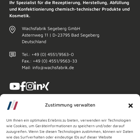
Ihr Spezialist für die Rezeptierung, Herstellung, Abfüllung
und Konfektionierung chemisch-technischer Produkte und
Kosmetik.
Wachsfabrik Segeberg GmbH
Asternweg 11 | D-23795 Bad Segeberg
Deutschland
Tel.: +49 (0) 4551/9563-0
Fax.: +49 (0) 4551/9563-33
Mail: info@wachsfabrik.de
Zustimmung verwalten
Um Ihnen ein optimales Erlebnis zu bieten, verwenden wir Technologien
wie Cookies, um Geräteinformationen zu speichern und/oder darauf
zuzugreifen. Wenn Sie diesen Technologien zustimmen, können wir Daten
wie das Surfverhalten oder eindeutige IDs auf dieser Website